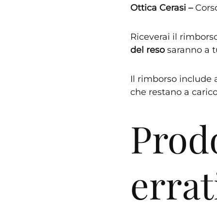
Ottica Cerasi –
Corso
Riceverai il rimbors
del reso
saranno a tu
Il rimborso include 
che restano a carico
Prodo
errat