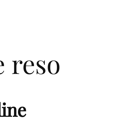
e reso
dine