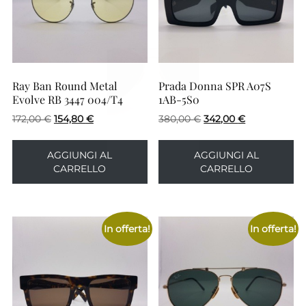
Ray Ban Round Metal
Prada Donna SPR A07S
Evolve RB 3447 004/T4
1AB-5S0
Il
Il
Il
Il
172,00
€
154,80
€
380,00
€
342,00
€
prezzo
prezzo
prezzo
prezzo
originale
attuale
originale
attuale
AGGIUNGI AL
AGGIUNGI AL
era:
è:
era:
è:
CARRELLO
CARRELLO
172,00 €.
154,80 €.
380,00 €.
342,00 €.
In offerta!
In offerta!