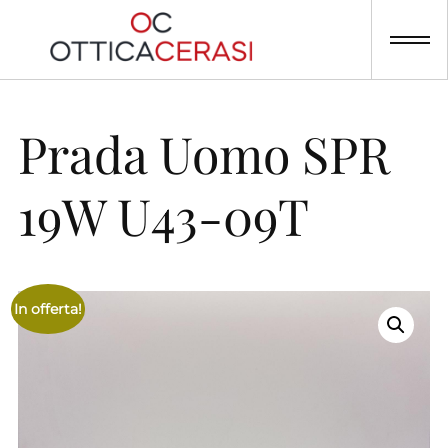
Skip
to
content
Prada Uomo SPR
19W U43-09T
In offerta!