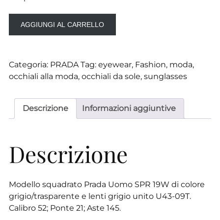
era:
è:
Prada
310,00 €.
279,00 €.
AGGIUNGI AL CARRELLO
Uomo
SPR
19W
Categoria:
PRADA
Tag:
eyewear
,
Fashion
,
moda
,
U43-
occhiali alla moda
,
occhiali da sole
,
sunglasses
09T
quantità
Descrizione
Informazioni aggiuntive
Descrizione
Modello squadrato Prada Uomo SPR 19W di colore
grigio/trasparente e lenti grigio unito U43-09T.
Calibro 52; Ponte 21; Aste 145.