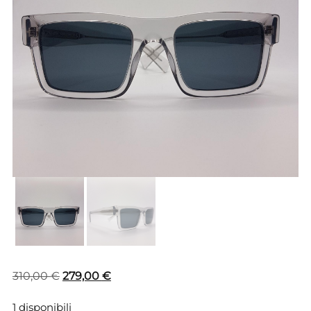
Il
Il
310,00
€
279,00
€
prezzo
prezzo
1 disponibili
originale
attuale