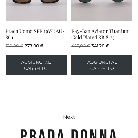
Prada Uomo SPR 19W 2AU-
Ray-Ban Aviator Titanium
8C1
Gold Plated RB 8125
Il
Il
Il
Il
310,00
€
279,00
€
455,00
€
341,20
€
prezzo
prezzo
prezzo
prezzo
originale
attuale
originale
attuale
AGGIUNGI AL
AGGIUNGI AL
era:
è:
era:
è:
CARRELLO
CARRELLO
310,00 €.
279,00 €.
455,00 €.
341,20 €.
Next
PRADA DONNA