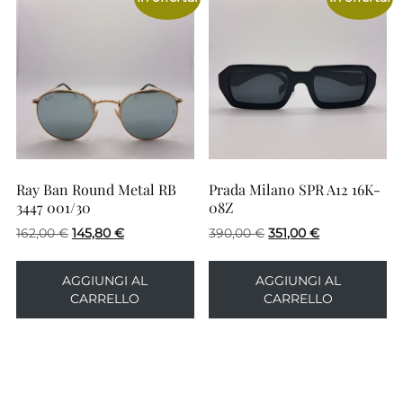
Ray Ban Round Metal RB
Prada Milano SPR A12 16K-
3447 001/30
08Z
Il
Il
Il
Il
162,00
€
145,80
€
390,00
€
351,00
€
prezzo
prezzo
prezzo
prezzo
originale
attuale
originale
attuale
AGGIUNGI AL
AGGIUNGI AL
era:
è:
era:
è:
CARRELLO
CARRELLO
162,00 €.
145,80 €.
390,00 €.
351,00 €.