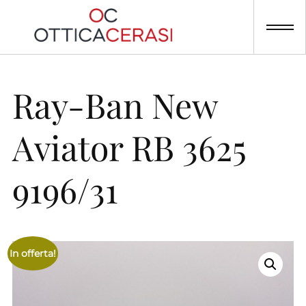
Skip
to
content
Ray-Ban New
Aviator RB 3625
9196/31
In offerta!