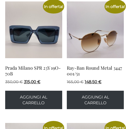
In offerta!
In offerta!
Prada Milano SPR 23Y 19O-
Ray-Ban Round Metal 3447
70B
001/51
Il
Il
Il
Il
350,00
€
315,00
€
165,00
€
148,50
€
prezzo
prezzo
prezzo
prezzo
originale
attuale
originale
attuale
AGGIUNGI AL
AGGIUNGI AL
era:
è:
era:
è:
CARRELLO
CARRELLO
350,00 €.
315,00 €.
165,00 €.
148,50 €.
In offerta!
In offerta!