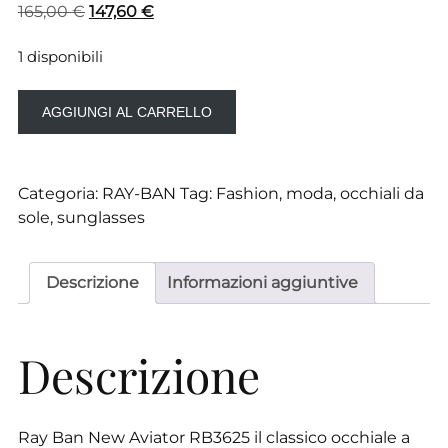
Il
Il
165,00
€
147,60
€
prezzo
prezzo
1 disponibili
originale
attuale
era:
è:
Ray-
165,00 €.
147,60 €.
AGGIUNGI AL CARRELLO
Ban
New
Aviator
Categoria:
RAY-BAN
Tag:
Fashion
,
moda
,
occhiali da
RB
sole
,
sunglasses
3625
9196/31
quantità
Descrizione
Informazioni aggiuntive
Descrizione
Ray Ban New Aviator RB3625 il classico occhiale a